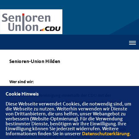
Senioren-Union Hilden
Wer sind wir:
Cookie Hinweis
Eine politische Vereinigung innerhalb der CDU mit der
besonderen Zielsetzung - auf der Grundlage des christlichen
Diese Webseite verwendet Cookies, die notwendig sind, um
die Webseite zu nutzen. Weiterhin verwenden wir Dienste
Menschenbildes - Politik für und mit den älteren Menschen zu
von Drittanbietern, die uns helfen, unser Webangebot zu
gestalten. So kann der Sinn des Lebens im Alter eine neue
verbessern (Website-Optmierung). Für die Verwendung
Dimension gewinnen. Wer diese Wertschätzung mit uns teilt, ist
bestimmter Dienste, benötigen wir Ihre Einwilligung. Ihre
Einwilligung können Sie jederzeit widerrufen. Weitere
uns ab dem sechzigsten Lebensjahr herzlich willkommen, auch
Informationen finden Sie in unserer
Datenschutzerklärung
.
wenn Sie noch nicht Mitglied der CDU sind.